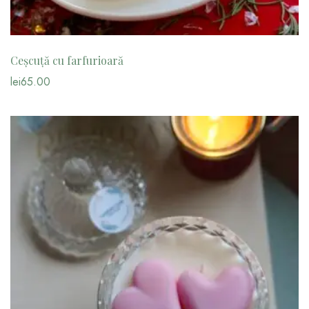
Ceșcuță cu farfurioară
lei
65.00