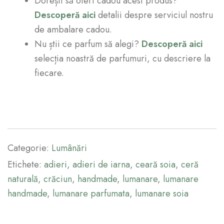
Dorești să oferi cadou acest produs?
Descoperă aici
detalii despre serviciul nostru
de ambalare cadou.
Nu știi ce parfum să alegi?
Descoperă aici
selecția noastră de parfumuri, cu descriere la
fiecare.
Categorie:
Lumânări
Etichete:
adieri
,
adieri de iarna
,
ceară soia
,
ceră
naturală
,
crăciun
,
handmade
,
lumanare
,
lumanare
handmade
,
lumanare parfumata
,
lumanare soia