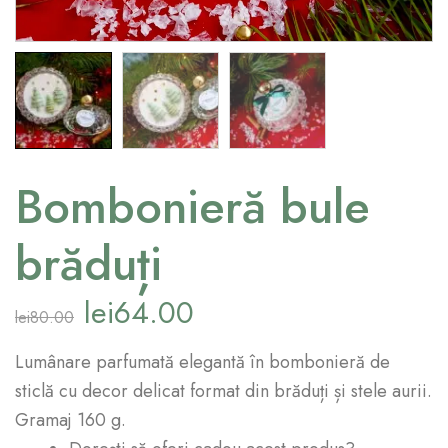
Bombonieră bule
brăduți
lei
64.00
lei
80.00
Lumânare parfumată elegantă în bombonieră de
sticlă cu decor delicat format din brăduți și stele aurii.
Gramaj 160 g.