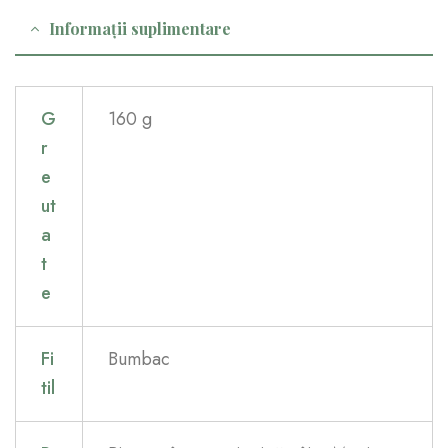
Informații suplimentare
G
160 g
r
e
ut
a
t
e
Fi
Bumbac
til