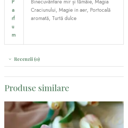
P
Binecuvântare mir și tămâie, Magia
a
Craciunului, Magie in aer, Portocală
rf
aromată, Turtă dulce
u
m
Recenzii (0)
Produse similare