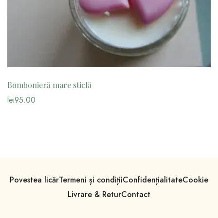
Bombonieră mare sticlă
lei
95.00
Povestea licăr
Termeni și condiții
Confidențialitate
Cookie
Livrare & Retur
Contact