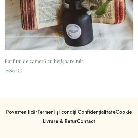
Parfum de cameră cu bețișoare mic
lei
85.00
Povestea licăr
Termeni și condiții
Confidențialitate
Cookie
Livrare & Retur
Contact