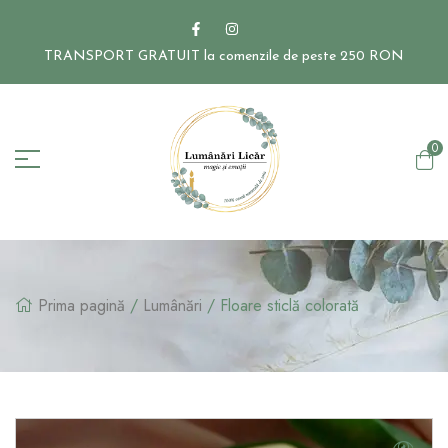
TRANSPORT GRATUIT la comenzile de peste 250 RON
0
Prima pagină
/
Lumânări
/ Floare sticlă colorată