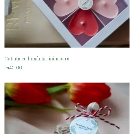
Cutiuță cu lumânări inimioară
lei
40.00