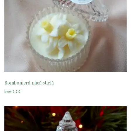
Bombonieră mică sticlă
lei
60.00