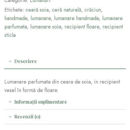
Categorie:
Lumânări
Etichete:
ceară soia
,
ceră naturală
,
crăciun
,
handmade
,
lumanare
,
lumanare handmade
,
lumanare
parfumata
,
lumanare soia
,
recipient floare
,
recipient
sticla
Descriere
Lumanare parfumata din ceara de soia, in recipient
vesel în formă de floare.
Informații suplimentare
Recenzii (0)