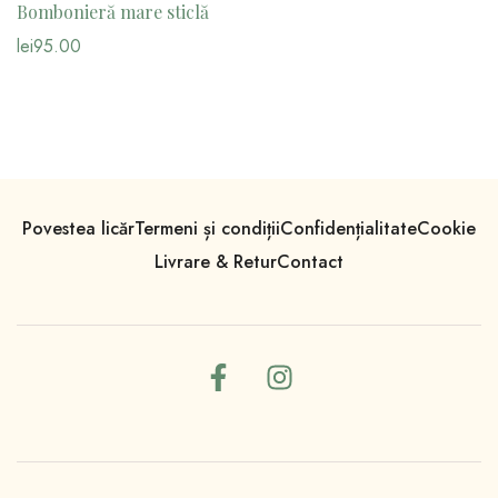
Bombonieră mare sticlă
lei
95.00
Povestea licăr
Termeni și condiții
Confidențialitate
Cookie
Livrare & Retur
Contact