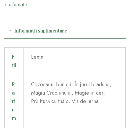
parfumate
Informații suplimentare
Fi
Lemn
til
P
Cozonacul bunicii, În jurul bradului,
a
Magia Craciunului, Magie in aer,
rf
Prăjitură cu fistic, Vis de iarna
u
m