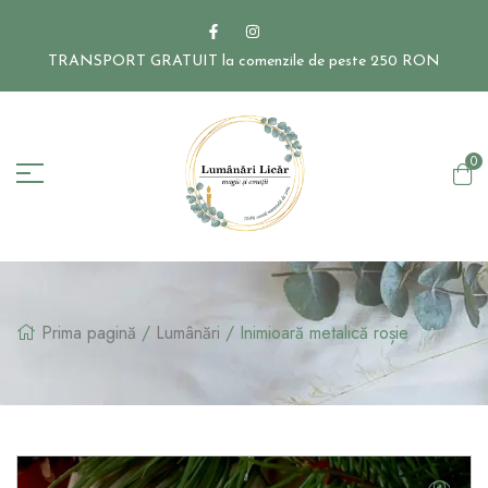
TRANSPORT GRATUIT la comenzile de peste 250 RON
0
Prima pagină
/
Lumânări
/ Inimioară metalică roșie