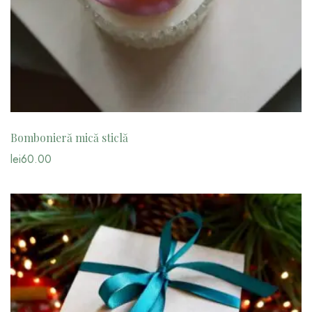
Bombonieră mică sticlă
lei
60.00