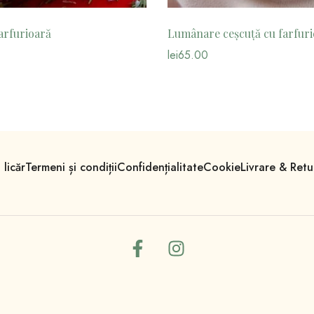
arfurioară
Lumânare ceșcuță cu farfuri
lei
65.00
licăr
Termeni și condiții
Confidențialitate
Cookie
Livrare & Retu