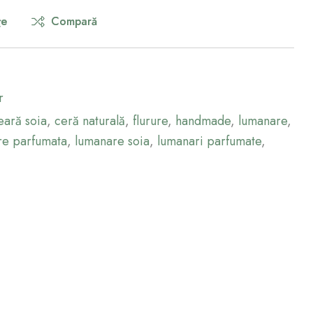
țe
Compară
r
eară soia
,
ceră naturală
,
flurure
,
handmade
,
lumanare
,
re parfumata
,
lumanare soia
,
lumanari parfumate
,