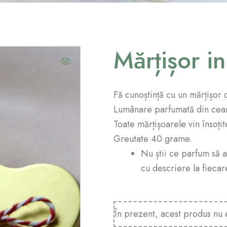
Mărțișor i
Fă cunoștință cu un mărțișor 
Lumânare parfumată din ceară
Toate mărțișoarele vin însoți
Greutate 40 grame.
Nu știi ce parfum să 
cu descriere la fiecar
În prezent, acest produs nu e