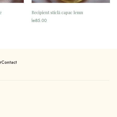
e
Recipient sticlă capac lemn
lei
85.00
r
Contact