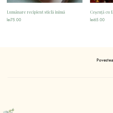
Lumânare recipient sticlă inimă
Ceșcuță cu f
lei
75.00
lei
65.00
Povestea 