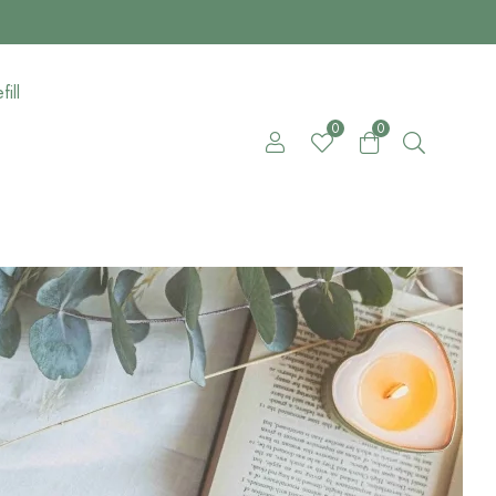
fill
0
0