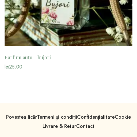
Parfum auto – bujori
lei
25.00
Povestea licăr
Termeni și condiții
Confidențialitate
Cookie
Livrare & Retur
Contact