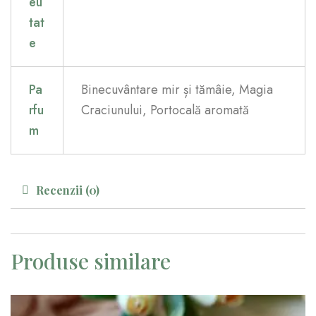
eu
tat
e
Pa
Binecuvântare mir și tămâie, Magia
rfu
Craciunului, Portocală aromată
m
Recenzii (0)
Produse similare