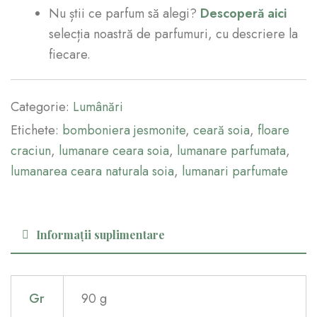
Nu știi ce parfum să alegi?
Descoperă aici
selecția noastră de parfumuri, cu descriere la
fiecare.
Categorie:
Lumânări
Etichete:
bomboniera jesmonite
,
ceară soia
,
floare
craciun
,
lumanare ceara soia
,
lumanare parfumata
,
lumanarea ceara naturala soia
,
lumanari parfumate
Informații suplimentare
Gr
90 g