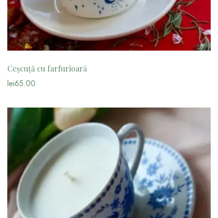
Ceșcuță cu farfurioară
lei
65.00