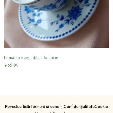
Lumânare ceșcuță cu farfurie
lei
65.00
Povestea licăr
Termeni și condiții
Confidențialitate
Cookie