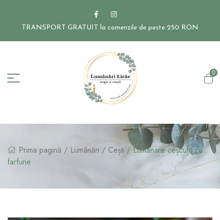
TRANSPORT GRATUIT la comenzile de peste 250 RON
0
Prima pagină
/
Lumânări
/
Cești
/ Lumânare ceșcuță cu
farfurie