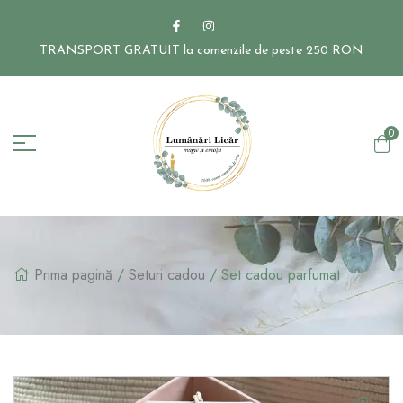
TRANSPORT GRATUIT la comenzile de peste 250 RON
0
Prima pagină
/
Seturi cadou
/ Set cadou parfumat