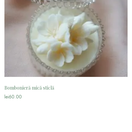
Bombonieră mică sticlă
lei
60.00