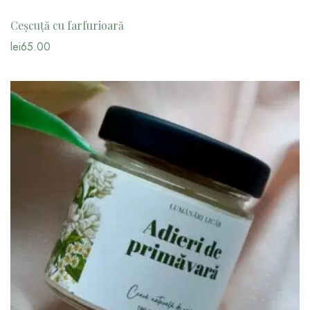
Ceșcuță cu farfurioară
lei
65.00