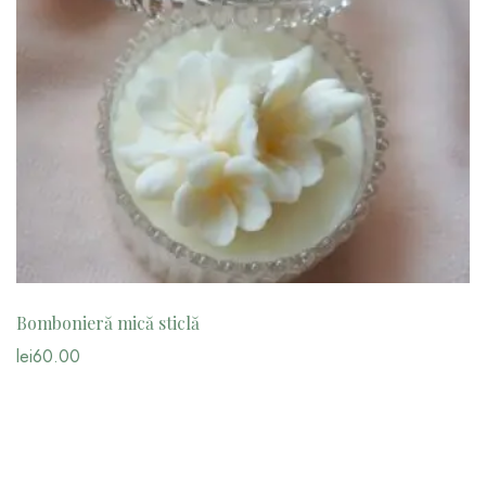
Bombonieră mică sticlă
lei
60.00