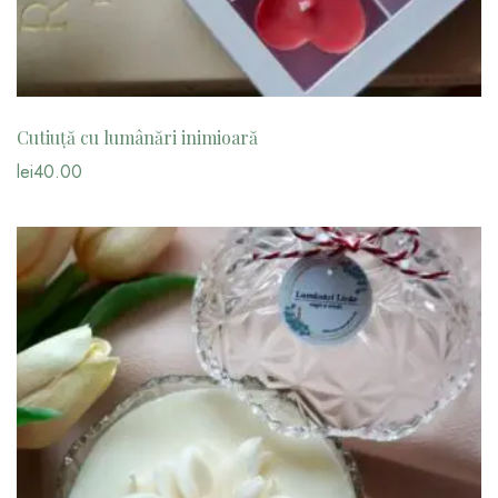
Cutiuță cu lumânări inimioară
lei
40.00