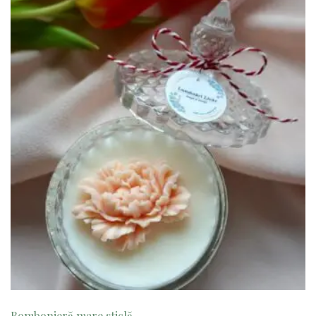
Bombonieră mare sticlă