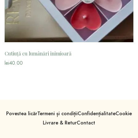
Cutiuță cu lumânări inimioară
lei
40.00
Povestea licăr
Termeni și condiții
Confidențialitate
Cookie
Livrare & Retur
Contact