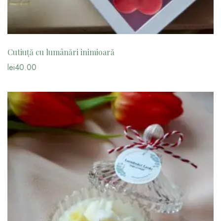
Cutiuță cu lumânări inimioară
lei
40.00