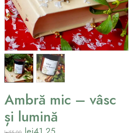
Ambră mic – vâsc
și lumină
lei
41.25
lei
55.00