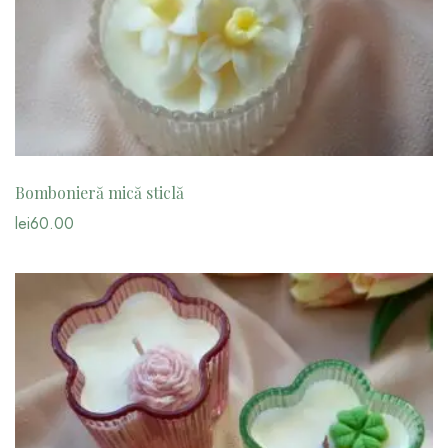
Bombonieră mică sticlă
lei
60.00