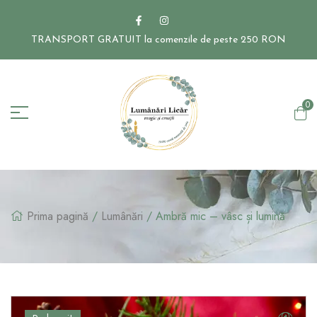
TRANSPORT GRATUIT la comenzile de peste 250 RON
0
Prima pagină
/
Lumânări
/ Ambră mic – vâsc și lumină