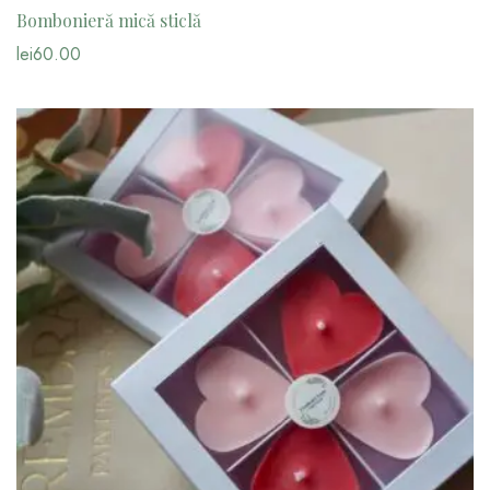
Bombonieră mică sticlă
lei
60.00