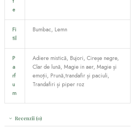
t
e
Fi
Bumbac, Lemn
til
P
Adiere mistică, Bujori, Cireșe negre,
a
Clar de lună, Magie in aer, Magie și
rf
emoții, Prună,trandafir și paciuli,
u
Trandafiri și piper roz
m
Recenzii (0)