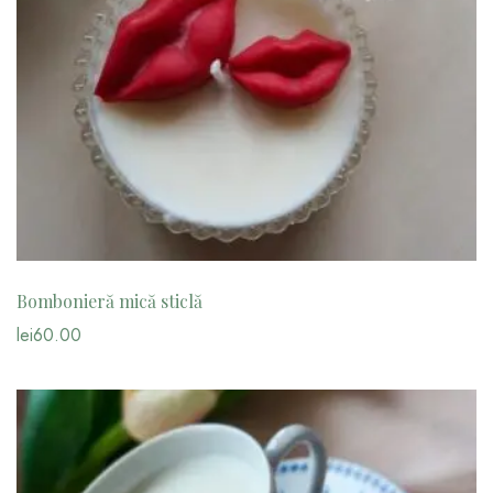
Bombonieră mică sticlă
lei
60.00