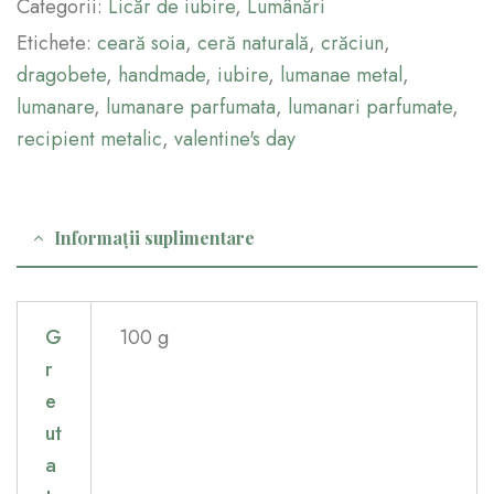
Categorii:
Licăr de iubire
,
Lumânări
Etichete:
ceară soia
,
ceră naturală
,
crăciun
,
dragobete
,
handmade
,
iubire
,
lumanae metal
,
lumanare
,
lumanare parfumata
,
lumanari parfumate
,
recipient metalic
,
valentine's day
Informații suplimentare
G
100 g
r
e
ut
a