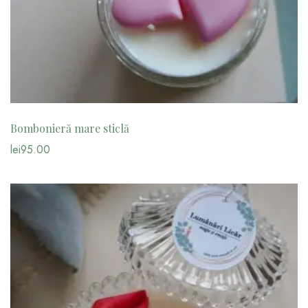
Bombonieră mare sticlă
lei
95.00