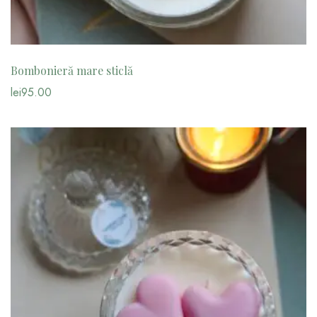
Bombonieră mare sticlă
lei
95.00