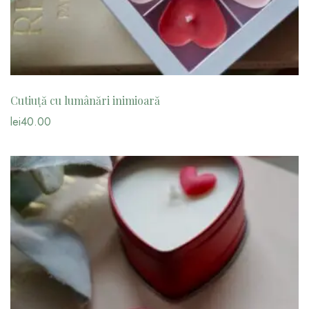
Cutiuță cu lumânări inimioară
lei
40.00