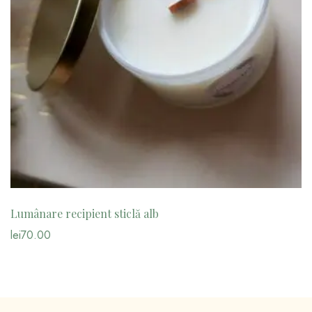
Lumânare recipient sticlă alb
lei
70.00