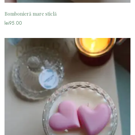
Bombonieră mare sticlă
lei
95.00