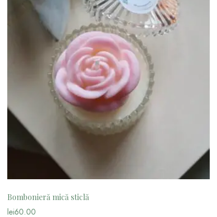
Bombonieră mică sticlă
lei
60.00