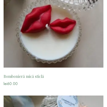
Bombonieră mică sticlă
lei
60.00