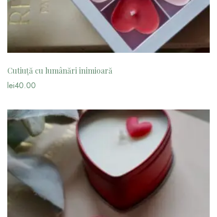
Cutiuță cu lumânări inimioară
lei
40.00