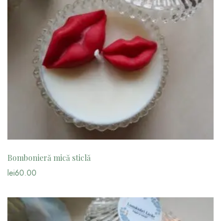
Bombonieră mică sticlă
lei
60.00