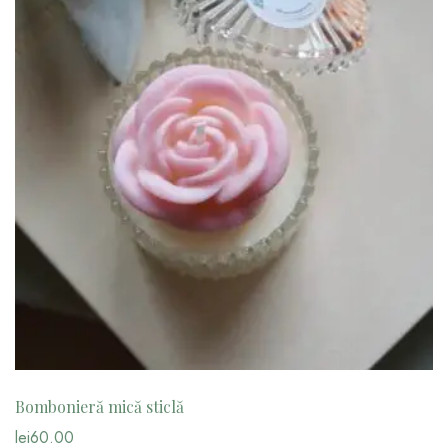
Bombonieră mică sticlă
lei
60.00