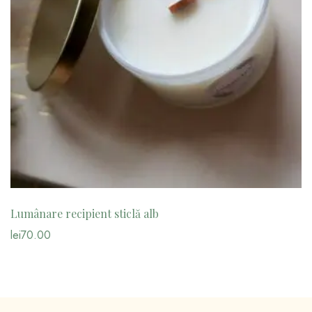
Lumânare recipient sticlă alb
lei
70.00