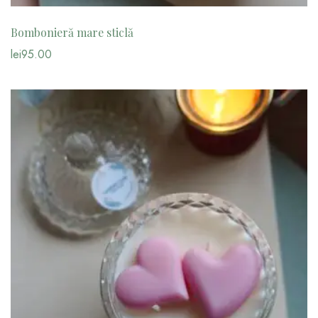
Bombonieră mare sticlă
lei
95.00