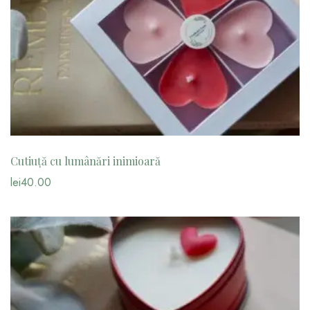
Cutiuță cu lumânări inimioară
lei
40.00