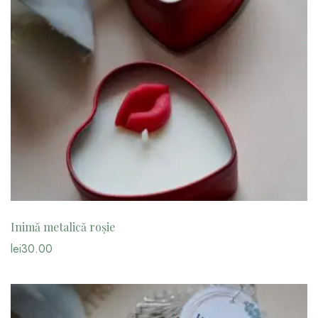
Inimă metalică roșie
lei
30.00