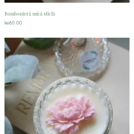
Bombonieră mică sticlă
lei
60.00