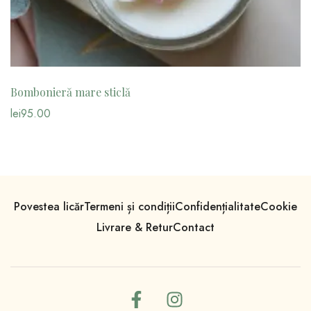
Bombonieră mare sticlă
lei
95.00
Povestea licăr
Termeni și condiții
Confidențialitate
Cookie
Livrare & Retur
Contact