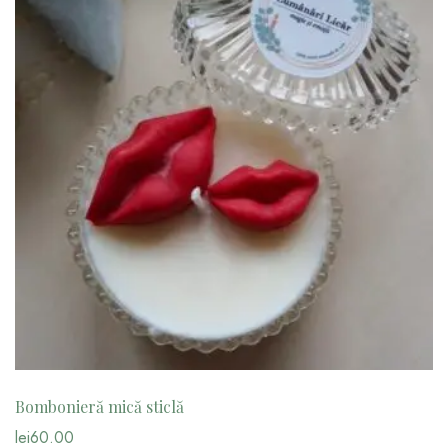
Bombonieră mică sticlă
lei
60.00