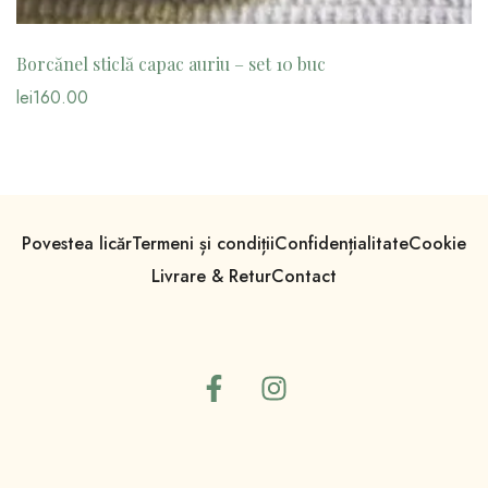
Borcănel sticlă capac auriu – set 10 buc
lei
160.00
Povestea licăr
Termeni și condiții
Confidențialitate
Cookie
Livrare & Retur
Contact