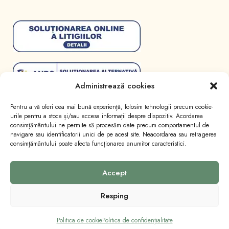
Administrează cookies
Pentru a vă oferi cea mai bună experiență, folosim tehnologii precum cookie-
urile pentru a stoca și/sau accesa informații despre dispozitiv. Acordarea
consimțământului ne permite să procesăm date precum comportamentul de
navigare sau identificatorii unici de pe acest site. Neacordarea sau retragerea
consimțământului poate afecta funcționarea anumitor caracteristici.
Toate drepturile sunt rezervate
Lumânări Licăr
.
Website realizat de
Marketing cu emoție
.
Accept
Resping
Politica de cookie
Politica de confidențialitate