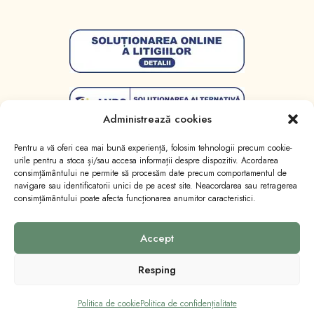
Administrează cookies
Pentru a vă oferi cea mai bună experiență, folosim tehnologii precum cookie-
urile pentru a stoca și/sau accesa informații despre dispozitiv. Acordarea
consimțământului ne permite să procesăm date precum comportamentul de
navigare sau identificatorii unici de pe acest site. Neacordarea sau retragerea
consimțământului poate afecta funcționarea anumitor caracteristici.
Toate drepturile sunt rezervate
Lumânări Licăr
.
Website realizat de
Marketing cu emoție
.
Accept
Resping
Politica de cookie
Politica de confidențialitate