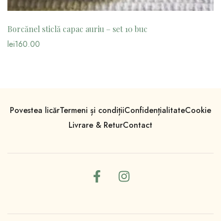
Borcănel sticlă capac auriu – set 10 buc
lei
160.00
Povestea licăr
Termeni și condiții
Confidențialitate
Cookie
Livrare & Retur
Contact