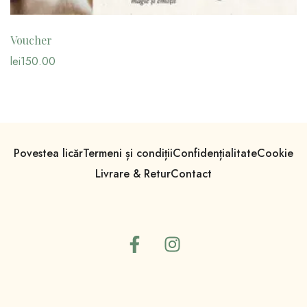
Voucher
lei
150.00
Povestea licăr
Termeni și condiții
Confidențialitate
Cookie
Livrare & Retur
Contact