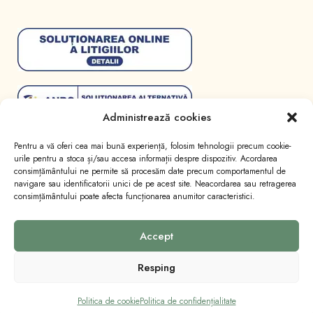
Administrează cookies
Pentru a vă oferi cea mai bună experiență, folosim tehnologii precum cookie-
urile pentru a stoca și/sau accesa informații despre dispozitiv. Acordarea
consimțământului ne permite să procesăm date precum comportamentul de
navigare sau identificatorii unici de pe acest site. Neacordarea sau retragerea
consimțământului poate afecta funcționarea anumitor caracteristici.
Toate drepturile sunt rezervate
Lumânări Licăr
.
Website realizat de
Marketing cu emoție
.
Accept
Resping
Politica de cookie
Politica de confidențialitate