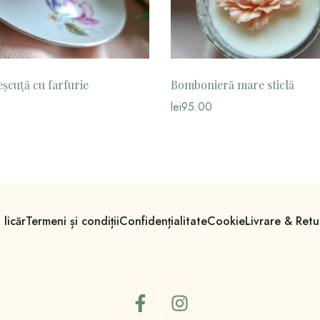
șcuță cu farfurie
Bombonieră mare sticlă
lei
95.00
licăr
Termeni și condiții
Confidențialitate
Cookie
Livrare & Retu