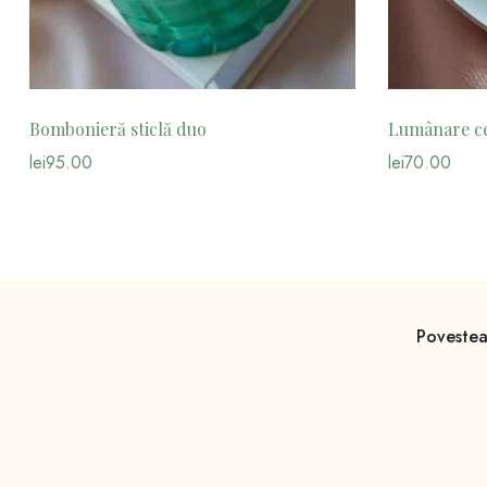
Bombonieră sticlă duo
Lumânare ce
lei
95.00
lei
70.00
Povestea 