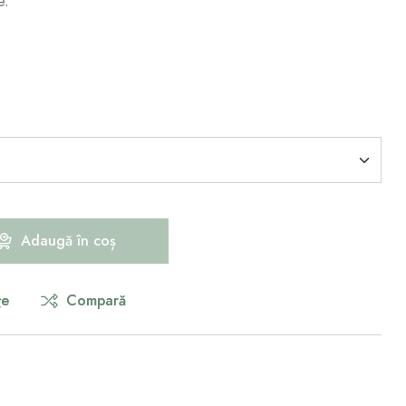
e.
Adaugă în coș
țe
Compară