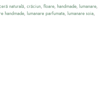
ceră naturală
,
crăciun
,
floare
,
handmade
,
lumanare
,
re handmade
,
lumanare parfumata
,
lumanare soia
,