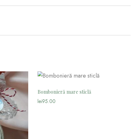
Bombonieră mare sticlă
lei
95.00