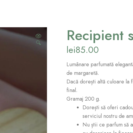
Recipient 
🔍
lei
85.00
Lumânare parfumată elegantă 
de margaretă.
Dacă dorești altă culoare la 
final.
Gramaj 200 g.
Dorești să oferi cado
serviciul nostru de a
Nu știi ce parfum să 