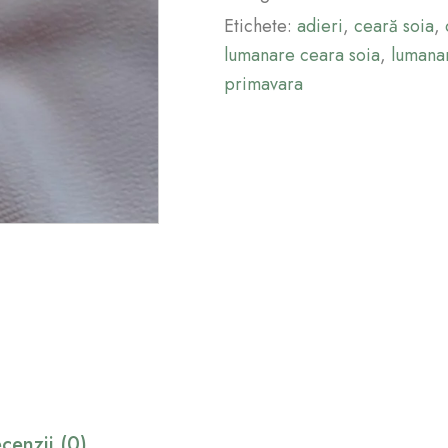
Etichete:
adieri
,
ceară soia
,
lumanare ceara soia
,
lumana
primavara
cenzii (0)